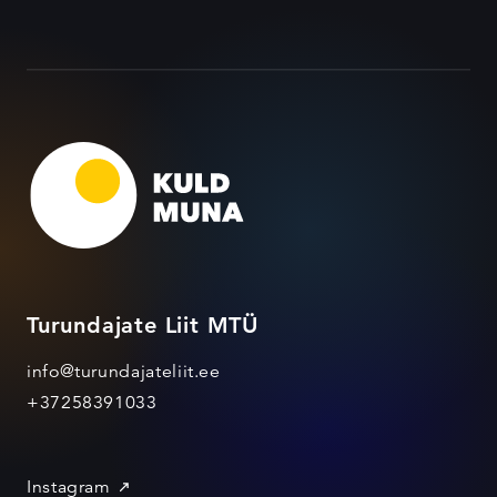
Turundajate Liit MTÜ
info@turundajateliit.ee
+37258391033
Instagram