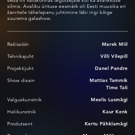
seda nii valdkonnas tegutsejate kui ka avalikkuse
silmis. Avaliku ürituse eesmärk oli Eesti muusika eri
žanritele tähelepanu juhtimine läbi riigi kõige
suurema galashow.
Režissöör
Marek Miil
Tehnikajuht
Villi Vilepill
Projektijuht
Danel Pandre
Show disain
Mattias Tammik
Timo Tali
Valguskunstnik
Meelis Lusmägi
Helikunstnik
Kaur Kenk
Produtsent
Kertu Pähklamägi