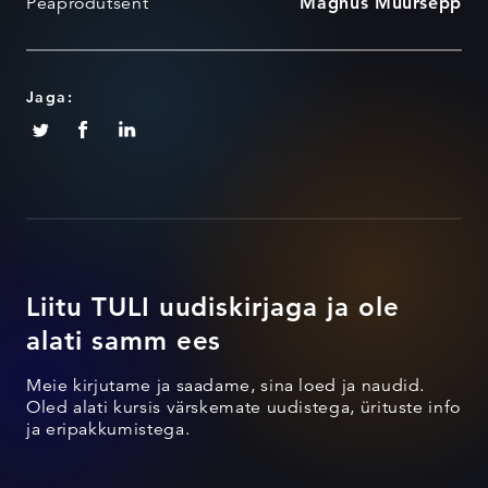
Peaprodutsent
Magnus Müürsepp
Jaga:
Liitu TULI uudiskirjaga ja ole
alati samm ees
Meie kirjutame ja saadame, sina loed ja naudid.
Oled alati kursis värskemate uudistega, ürituste info
ja eripakkumistega.