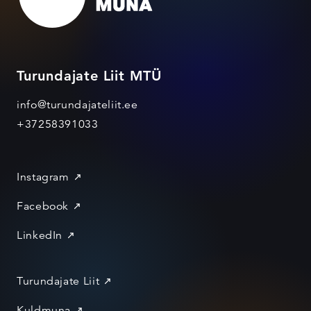
Turundajate Liit MTÜ
info@turundajateliit.ee
+37258391033
Instagram
Facebook
LinkedIn
Turundajate Liit
Kuldmuna