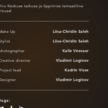
Viru Keskuse tarkuse ja õppimise temaatiline
visuaal
Make Up
Liisa-Chrislin Saleh
Stylist
Liisa-Chrislin Saleh
photographer
Kalle Veesaar
Creative director
Vladimir Loginov
Project lead
Kadrin Visse
Designer
Vladimir Loginov
Jaga: