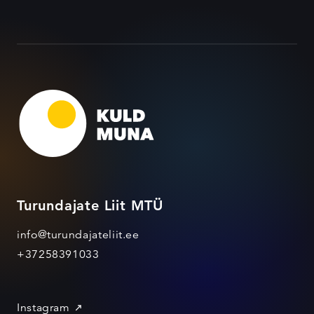
Turundajate Liit MTÜ
info@turundajateliit.ee
+37258391033
Instagram