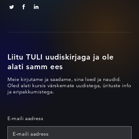
Liitu TULI uudiskirjaga ja ole
alati samm ees
Meie kirjutame ja saadame, sina loed ja naudid.
Oled alati kursis värskemate uudistega, ürituste info
ja eripakkumistega.
E-maili aadress