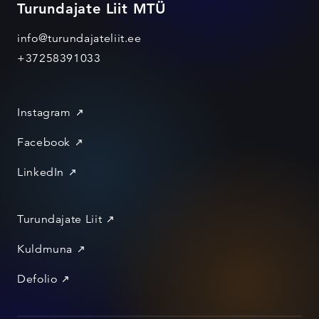
Turundajate Liit MTÜ
info@turundajateliit.ee
+37258391033
Instagram
Facebook
LinkedIn
Turundajate Liit
Kuldmuna
Defolio