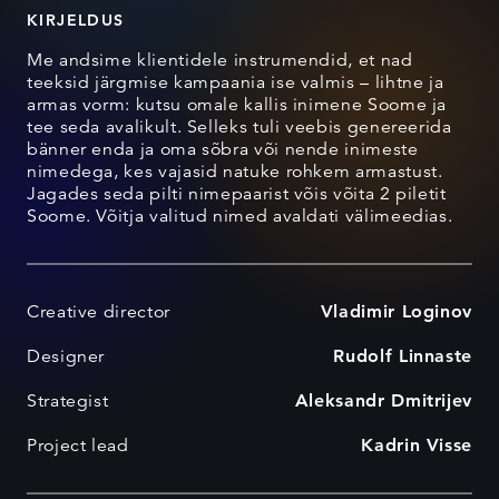
KIRJELDUS
Me andsime klientidele instrumendid, et nad
teeksid järgmise kampaania ise valmis – lihtne ja
armas vorm: kutsu omale kallis inimene Soome ja
tee seda avalikult. Selleks tuli veebis genereerida
bänner enda ja oma sõbra või nende inimeste
nimedega, kes vajasid natuke rohkem armastust.
Jagades seda pilti nimepaarist võis võita 2 piletit
Soome. Võitja valitud nimed avaldati välimeedias.
Creative director
Vladimir Loginov
Designer
Rudolf Linnaste
Strategist
Aleksandr Dmitrijev
Project lead
Kadrin Visse