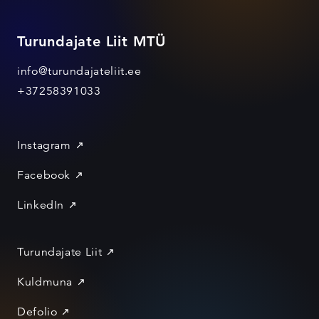
Turundajate Liit MTÜ
info@turundajateliit.ee
+37258391033
Instagram
Facebook
LinkedIn
Turundajate Liit
Kuldmuna
Defolio