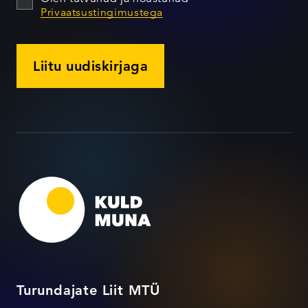
Privaatsustingimustega
Liitu uudiskirjaga
Turundajate Liit MTÜ