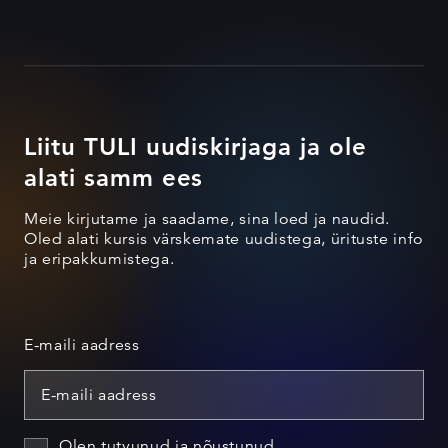
Liitu TULI uudiskirjaga ja ole
alati samm ees
Meie kirjutame ja saadame, sina loed ja naudid.
Oled alati kursis värskemate uudistega, ürituste info
ja eripakkumistega.
E-maili aadress
Olen tutvunud ja nõustunud