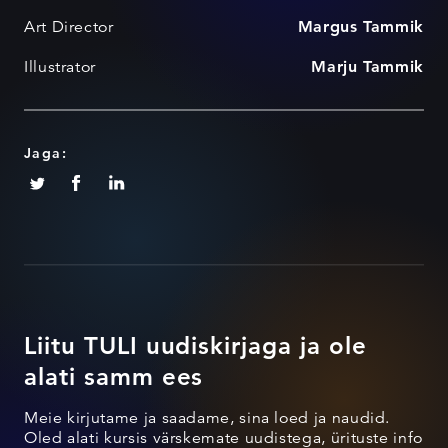
Art Director
Margus Tammik
Illustrator
Marju Tammik
Jaga:
Liitu TULI uudiskirjaga ja ole
alati samm ees
Meie kirjutame ja saadame, sina loed ja naudid.
Oled alati kursis värskemate uudistega, ürituste info