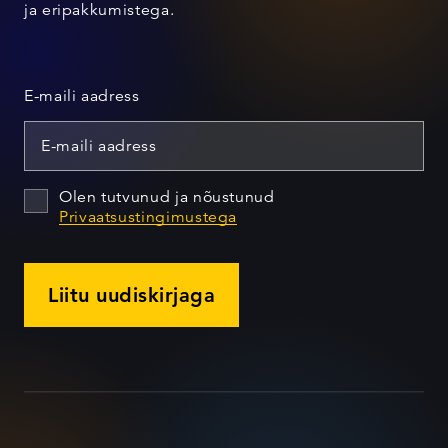
ja eripakkumistega.
E-maili aadress
Olen tutvunud ja nõustunud
Privaatsustingimustega
Liitu uudiskirjaga