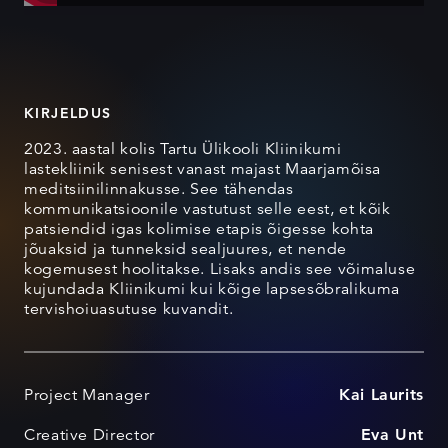
KIRJELDUS
2023. aastal kolis Tartu Ülikooli Kliinikumi
lastekliinik senisest vanast majast Maarjamõisa
meditsiinilinnakusse. See tähendas
kommunikatsioonile vastutust selle eest, et kõik
patsiendid igas kolimise etapis õigesse kohta
jõuaksid ja tunneksid sealjuures, et nende
kogemusest hoolitakse. Lisaks andis see võimaluse
kujundada Kliinikumi kui kõige lapsesõbralikuma
tervishoiuasutuse kuvandit.
Project Manager
Kai Laurits
Creative Director
Eva Unt