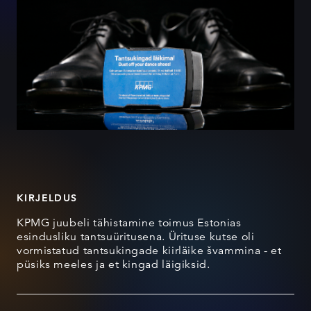
KIRJELDUS
KPMG juubeli tähistamine toimus Estonias
esindusliku tantsuüritusena. Ürituse kutse oli
vormistatud tantsukingade kiirläike švammina - et
püsiks meeles ja et kingad läigiksid.