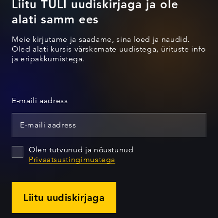
Liitu TULI uudiskirjaga ja ole
alati samm ees
Meie kirjutame ja saadame, sina loed ja naudid.
Oled alati kursis värskemate uudistega, ürituste info
ja eripakkumistega.
E-maili aadress
Olen tutvunud ja nõustunud
Privaatsustingimustega
Liitu uudiskirjaga