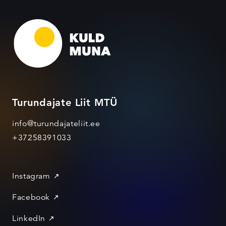
Turundajate Liit MTÜ
info@turundajateliit.ee
+37258391033
Instagram
Facebook
LinkedIn