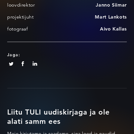
loovdirektor
Janno Siimar
projektijuht
Mart Lankots
fotograaf
Aivo Kallas
Jaga:
Liitu TULI uudiskirjaga ja ole
alati samm ees
Meie kirjutame ja saadame, sina loed ja naudid.