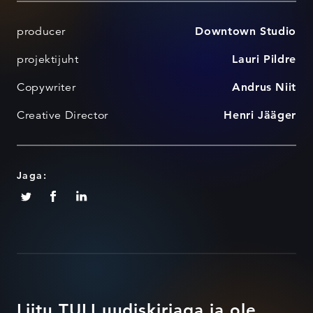
producer
Downtown Studio
projektijuht
Lauri Pildre
Copywriter
Andrus Niit
Creative Director
Henri Jääger
Jaga:
Liitu TULI uudiskirjaga ja ole