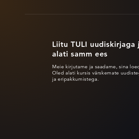
Liitu TULI uudiskirjaga 
alati samm ees
Meie kirjutame ja saadame, sina loe
Oled alati kursis värskemate uudisteg
ja eripakkumistega.