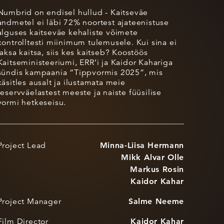
Numbrid on endisel hullud - Kaitseväe
andmetel ei läbi 72% noortest ajateenistuse
alguses kaitseväe kehaliste võimete
kontrolltesti miinimum tulemusele. Kui sina ei
jaksa kaitsa, siis kes kaitseb? Koostöös
Kaitseministeeriumi, ERR’i ja Kaidor Kahariga
sündis kampaania “Tippvormis 2025”, mis
käsitles ausalt ja ilustamata meie
reservväelastest meeste ja naiste füüsilise
vormi hetkeseisu.
Project Lead
Minna-Liisa Hermann
Mikk Alvar Olle
Markus Rosin
Kaidor Kahar
Project Manager
Salme Neeme
Film Director
Kaidor Kahar