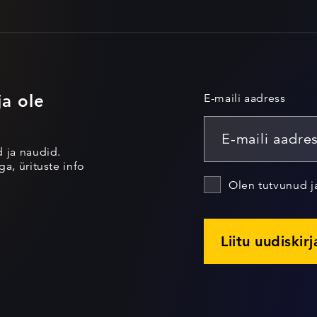
ja ole
E-maili aadress
d ja naudid.
a, ürituste info
Olen tutvunud 
Liitu uudiskir