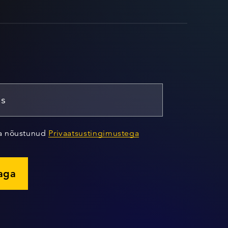
ja nõustunud
Privaatsustingimustega
jaga