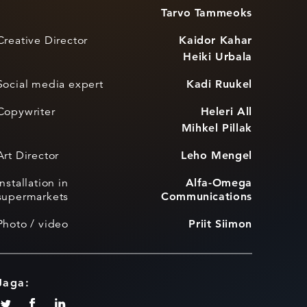
Tarvo Tammeoks
Creative Director
Kaidor Kahar
Heiki Urbala
Social media expert
Kadi Ruukel
Copywriter
Heleri All
Mihkel Pillak
Art Director
Leho Mengel
Installation in
Alfa-Omega
supermarkets
Communications
Photo / video
Priit Siimon
Jaga: