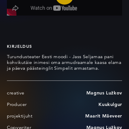
KIRJELDUS
Turundusteater Eesti moodi - Jass Seljamaa pani
kohvikutäie inimesi oma armudraamale kaasa elama
ja päeva päästeinglit Simpelit armastama.
creative
Magnus Lužkov
Producer
Kuukulgur
projektijuht
Maarit Mäeveer
Copywriter
Magnus Lužkov