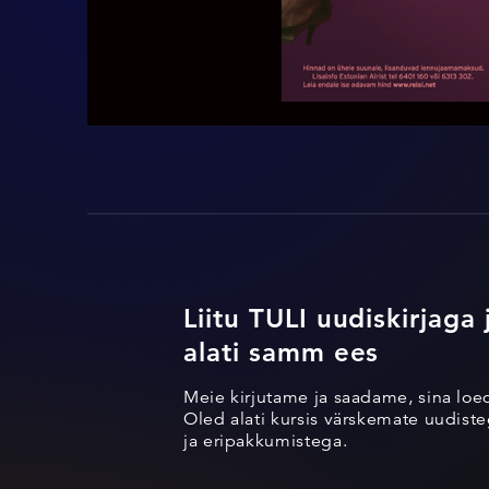
Liitu TULI uudiskirjaga 
alati samm ees
Meie kirjutame ja saadame, sina loe
Oled alati kursis värskemate uudisteg
ja eripakkumistega.