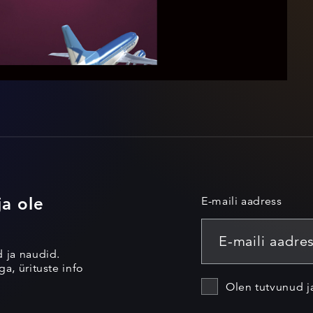
ja ole
E-maili aadress
d ja naudid.
a, ürituste info
Olen tutvunud 