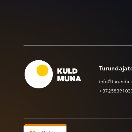
Turundajat
info@turundaja
+3725839103