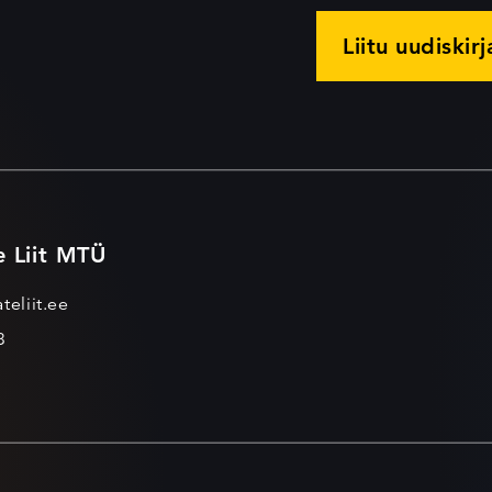
Liitu uudiskir
e Liit MTÜ
teliit.ee
3