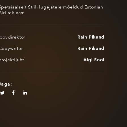
Spetsiaalselt Stiili lugejatele mõeldud Estonian
Airi reklaam
loovdirektor
Rain Pikand
Copywriter
Rain Pikand
projektijuht
Aigi Sool
Jaga: