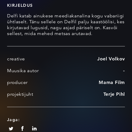
KIRJELDUS
Delfi katab ainukese meediakanalina kogu vabariigi
ühtlaselt. Tänu sellele on Delfil palju kaastöölisi, kes
kirjutavad lugusid, nagu asjad päriselt on. Kasvõi
sellest, mida mehed metsas arutavad.
creative
Joel Volkov
Muusika autor
-
producer
Mama Film
projektijuht
Terje Pihl
Jaga: