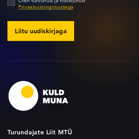
Olen tutvunud ja nõustunud
Privaatsustingimustega
Liitu uudiskirjaga
Turundajate Liit MTÜ