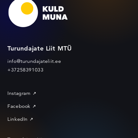
Turundajate Liit MTÜ
info@turundajateliit.ee
+37258391033
Instagram
Facebook
LinkedIn