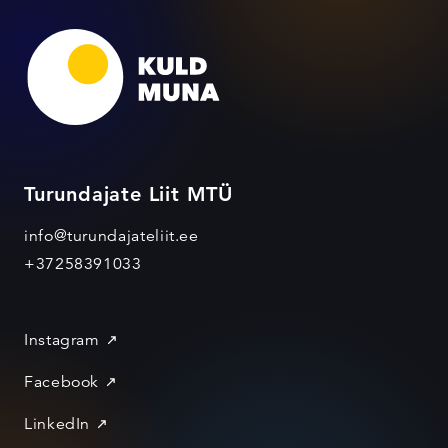
Turundajate Liit MTÜ
info@turundajateliit.ee
+37258391033
Instagram
Facebook
LinkedIn