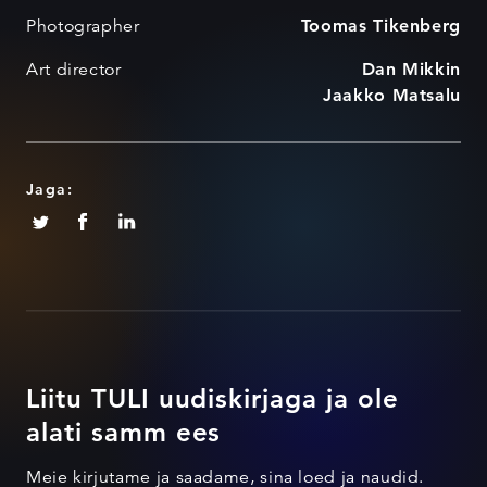
Photographer
Toomas Tikenberg
Art director
Dan Mikkin
Jaakko Matsalu
Jaga:
Liitu TULI uudiskirjaga ja ole
alati samm ees
Meie kirjutame ja saadame, sina loed ja naudid.