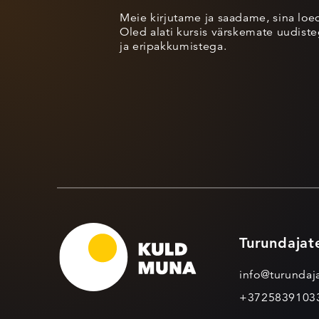
Meie kirjutame ja saadame, sina loe
Oled alati kursis värskemate uudisteg
ja eripakkumistega.
Turundajat
info@turundaja
+3725839103