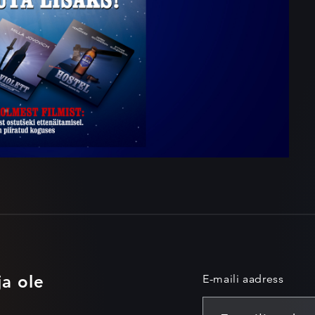
ja ole
E-maili aadress