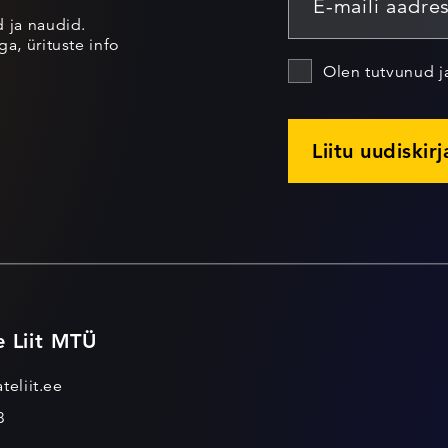
d ja naudid.
a, ürituste info
Olen tutvunud 
Liitu uudiskir
e Liit MTÜ
teliit.ee
3