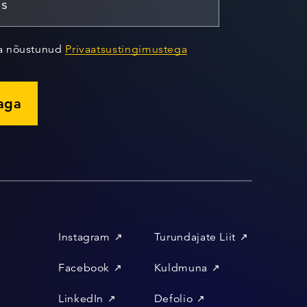
ja nõustunud
Privaatsustingimustega
jaga
Instagram
Turundajate Liit
Facebook
Kuldmuna
LinkedIn
Defolio