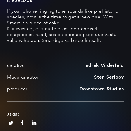
KIRJELDUS
If your phone ringing tone sounds like prehistoric
species, now is the time to get a new one. With
Smart it's piece of cake.
Kui avastad, et sinu telefon teeb endiselt
eelajaloolist häält, siis on õige aeg see uue vastu
välja vahetada. Smardiga käib see lihtsalt.
creative
Indrek Viiderfeld
Muusika autor
Sten Šeripov
producer
Downtown Studios
Jaga: