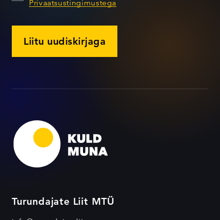
Privaatsustingimustega
Liitu uudiskirjaga
Turundajate Liit MTÜ