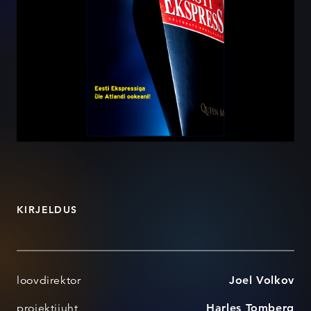
KIRJELDUS
loovdirektor
Joel Volkov
projektijuht
Harles Tomberg