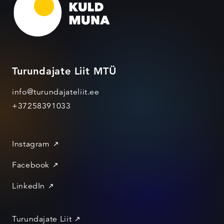
Turundajate Liit MTÜ
info@turundajateliit.ee
+37258391033
Instagram
Facebook
LinkedIn
Turundajate Liit