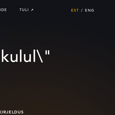
IDE
TULI
EST
ENG
kulul\"
KIRJELDUS