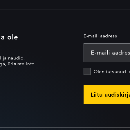
ja ole
E-maili aadress
d ja naudid.
a, ürituste info
Olen tutvunud 
Liitu uudiskir