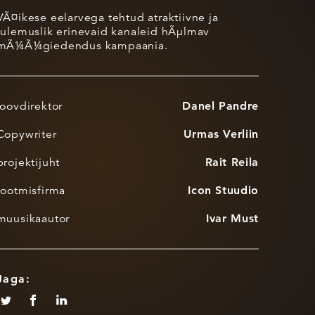
VÃ¤ikese eelarvega tehtud atraktiivne ja
tulemuslik erinevaid kanaleid hÃµlmav
mÃ¼Ã¼giedendus kampaania.
loovdirektor
Danel Pandre
Copywriter
Urmas Verliin
projektijuht
Rait Reila
tootmisfirma
Icon Stuudio
muusikaautor
Ivar Must
Jaga: