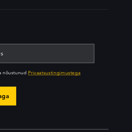
ja nõustunud
Privaatsustingimustega
jaga