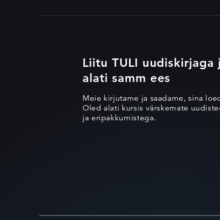
Liitu TULI uudiskirjaga 
alati samm ees
Meie kirjutame ja saadame, sina loe
Oled alati kursis värskemate uudisteg
ja eripakkumistega.