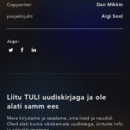
Copywriter
Dan Mikkin
projektijuht
Aigi Sool
Jaga:
Liitu TULI uudiskirjaga ja ole
alati samm ees
Meie kirjutame ja saadame, sina loed ja naudid.
Oled alati kursis värskemate uudistega, ürituste info
ja eripakkumistega.