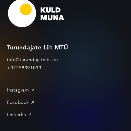
Turundajate Liit MTÜ
info@turundajateliit.ee
+37258391033
Instagram
Facebook
LinkedIn