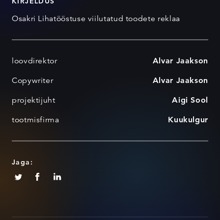
KIRJELDUS
Osakri Lihatööstuse viilutatud toodete reklaa
loovdirektor
Alvar Jaakson
Copywriter
Alvar Jaakson
projektijuht
Aigi Sool
tootmisfirma
Kuukulgur
Jaga: