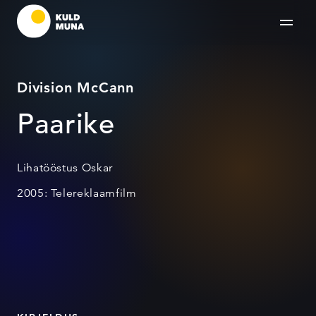
Division McCann
Paarike
Lihatööstus Oskar
2005: Telereklaamfilm