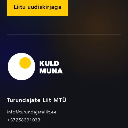
Liitu uudiskirjaga
Turundajate Liit MTÜ
info@turundajateliit.ee
+37258391033