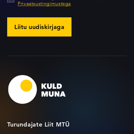
Privaatsustingimustega
Liitu uudiskirjaga
Turundajate Liit MTÜ