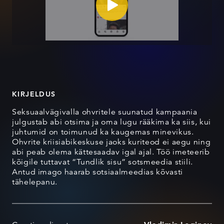
KIRJELDUS
Seksuaalvägivalla ohvritele suunatud kampaania
julgustab abi otsima ja oma lugu rääkima ka siis, kui
juhtumid on toimunud ka kaugemas minevikus.
Ohvrite kriisiabikeskuse jaoks kuriteod ei aegu ning
abi peab olema kättesaadav igal ajal. Töö imeteerib
kõigile tuttavat “Tundlik sisu” sotsmeedia stiili.
Antud imago haarab sotsiaalmeedias kõvasti
tähelepanu.