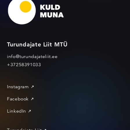
Turundajate Liit MTÜ
info@turundajateliit.ee
+37258391033
Instagram
Facebook
LinkedIn