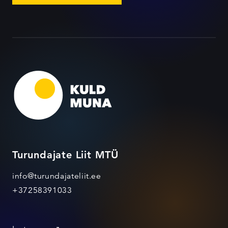
Turundajate Liit MTÜ
info@turundajateliit.ee
+37258391033