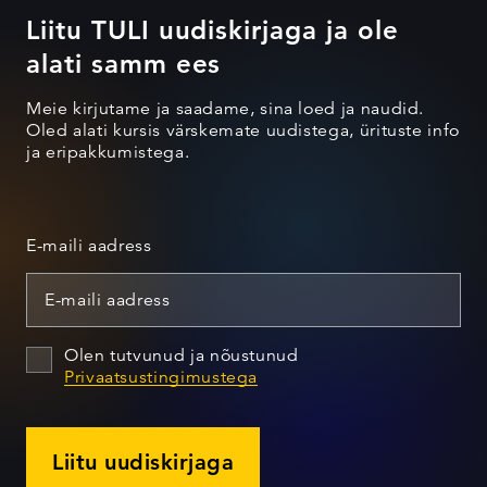
Liitu TULI uudiskirjaga ja ole
alati samm ees
Meie kirjutame ja saadame, sina loed ja naudid.
Oled alati kursis värskemate uudistega, ürituste info
ja eripakkumistega.
E-maili aadress
Olen tutvunud ja nõustunud
Privaatsustingimustega
Liitu uudiskirjaga