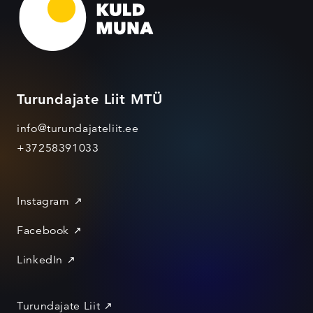
Turundajate Liit MTÜ
info@turundajateliit.ee
+37258391033
Instagram
Facebook
LinkedIn
Turundajate Liit