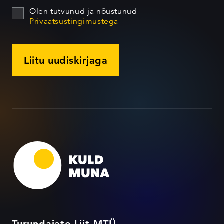
Olen tutvunud ja nõustunud
Privaatsustingimustega
Liitu uudiskirjaga
Turundajate Liit MTÜ