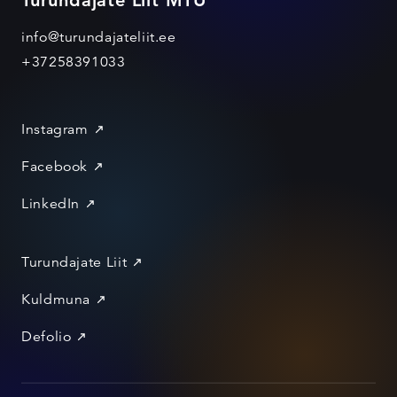
info@turundajateliit.ee
+37258391033
Instagram
Facebook
LinkedIn
Turundajate Liit
Kuldmuna
Defolio