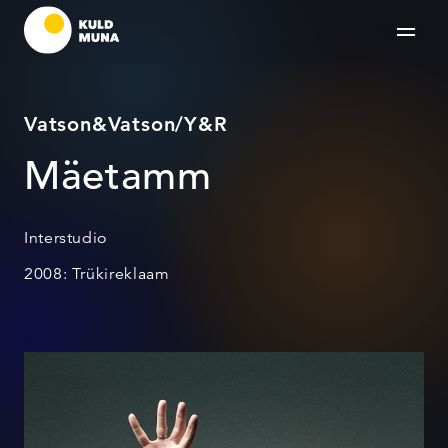
Vatson&Vatson/Y&R
Mäetamm
Interstudio
2008: Trükireklaam