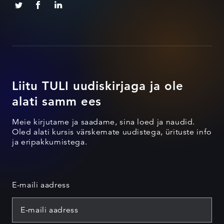
Liitu TULI uudiskirjaga ja ole
alati samm ees
Meie kirjutame ja saadame, sina loed ja naudid.
Oled alati kursis värskemate uudistega, ürituste info
ja eripakkumistega.
E-maili aadress