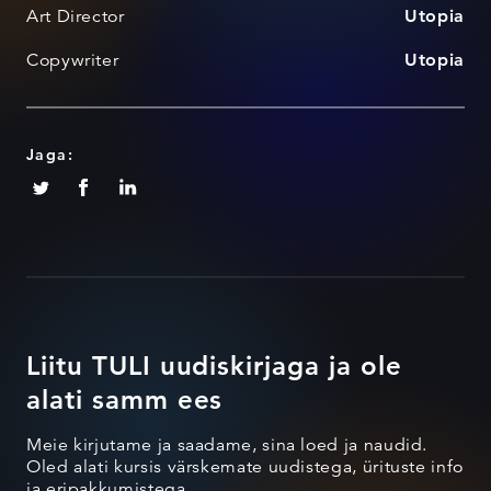
Art Director
Utopia
Copywriter
Utopia
Jaga:
Liitu TULI uudiskirjaga ja ole
alati samm ees
Meie kirjutame ja saadame, sina loed ja naudid.
Oled alati kursis värskemate uudistega, ürituste info
ja eripakkumistega.