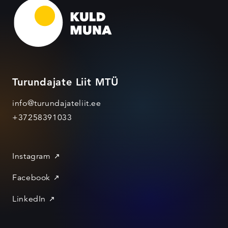
Turundajate Liit MTÜ
info@turundajateliit.ee
+37258391033
Instagram
Facebook
LinkedIn