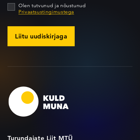
Olen tutvunud ja nõustunud
Privaatsustingimustega
Liitu uudiskirjaga
Turundajate Liit MTÜ