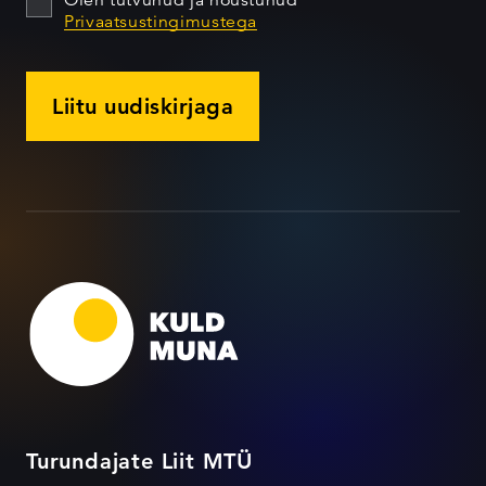
Olen tutvunud ja nõustunud
Privaatsustingimustega
Liitu uudiskirjaga
Turundajate Liit MTÜ