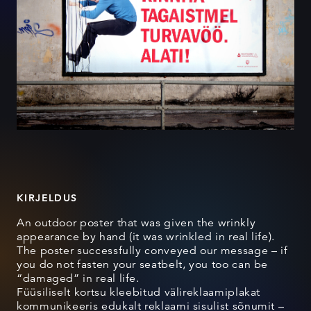
KIRJELDUS
An outdoor poster that was given the wrinkly
appearance by hand (it was wrinkled in real life).
The poster successfully conveyed our message – if
you do not fasten your seatbelt, you too can be
“damaged” in real life.
Füüsiliselt kortsu kleebitud välireklaamiplakat
kommunikeeris edukalt reklaami sisulist sõnumit –