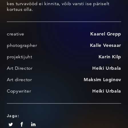
kes turvavööd ei kinnita, võib varsti ise päriselt
kortsus olla.
creative
Kaarel Grepp
photographer
Kalle Veesaar
projektijuht
Karin Kilp
Art Director
Heiki Urbala
Art director
Maksim Loginov
Copywriter
Heiki Urbala
Jaga: