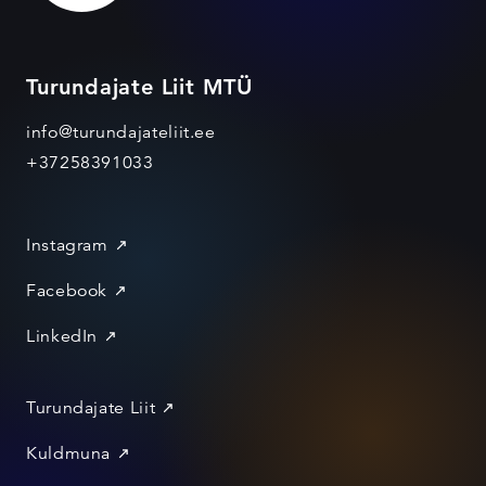
Turundajate Liit MTÜ
info@turundajateliit.ee
+37258391033
Instagram
Facebook
LinkedIn
Turundajate Liit
Kuldmuna