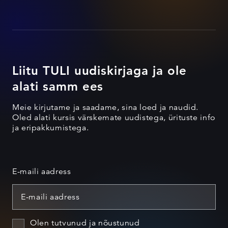
Liitu TULI uudiskirjaga ja ole
alati samm ees
Meie kirjutame ja saadame, sina loed ja naudid.
Oled alati kursis värskemate uudistega, ürituste info
ja eripakkumistega.
E-maili aadress
Olen tutvunud ja nõustunud