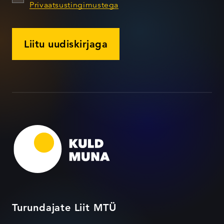
Privaatsustingimustega
Liitu uudiskirjaga
Turundajate Liit MTÜ