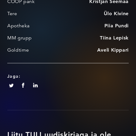
COOP pank
Kristjan Seemaa
Tere
Ülo Kivine
Apotheka
Piia Pundi
MM grupp
Tiina Lepisk
Goldtime
Aveli Kippari
Jaga:
Liitu TULI uudiskirjaga ja ole