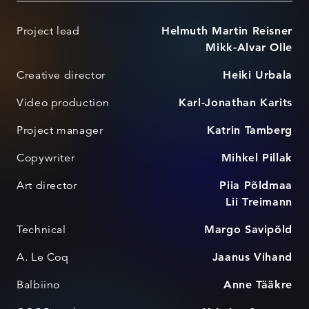
Project lead
Helmuth Martin Reisner
Mikk-Alvar Olle
Creative director
Heiki Urbala
Video production
Karl-Jonathan Karits
Project manager
Katrin Tamberg
Copywriter
Mihkel Pillak
Art director
Piia Põldmaa
Lii Treimann
Technical
Margo Savipõld
A. Le Coq
Jaanus Vihand
Balbiino
Anne Tääkre