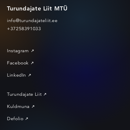
Turundajate Liit MTÜ
info@turundajateliit.ee
+37258391033
Instagram
Facebook
LinkedIn
Turundajate Liit
Kuldmuna
Defolio