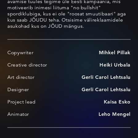
avamise tuules tegime üle Eesti kampaania, mis
motiveerib inimesi liituma "no bullshit"
spordiklubiga, kus ei ole "roosat smuutibaari" aga
kus saab JÕUDU teha. Otsisime välireklaamidele
asukohad kus on JÕUD mängus.
Copywriter
Mihkel Pillak
Creative director
Heiki Urbala
Art director
Gerli Carol Lehtsalu
Designer
Gerli Carol Lehtsalu
Project lead
Kaisa Esko
Animator
Leho Mengel