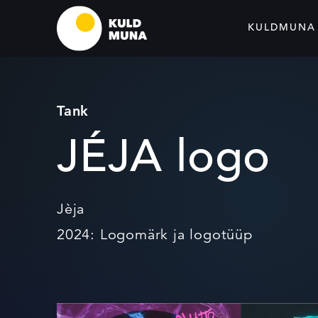
KULDMUNA
Tank
JÉJA logo
Jèja
2024: Logomärk ja logotüüp