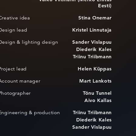
Eesti)
Creative idea
Stina Onemar
Design lead
Kristel Linnutaja
Design & lighting design
Sander Vislapuu
Diederik Kales
Triinu Triibmann
Project lead
Helen Küppas
Account manager
Mart Lankots
Photographer
Tõnu Tunnel
Aivo Kallas
Engineering & production
Triinu Triibmann
Diederik Kales
Sander Vislapuu