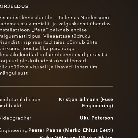
KIRJELDUS
Visandist linnasiluetile – Tallinnas Noblessneri
sadamas asuv metalli- ja valguskunsti ühendav
installatsioon „Pesa“ paikneb endise
valgusmasti tipus. Viieaastase tüdruku
visandist inspireeritud taies põimub ühte
piirkonna tööstusliku pärandiga.
Ilmastikukindlad polüetüleenmunad ja käsitsi
korjatud plekkribadest oksad loovad
pilkupüüdva visuaali ja lisavad linnaruumi
mängulisust.
Sculptural design
Kristjan Silmann (Fuse
and build
Engineering)
Videographer
Uku Peterson
Engineering
Peeter Paane (Merko Ehitus Eesti)
Vaiko Viitmann (Merko Ehitus