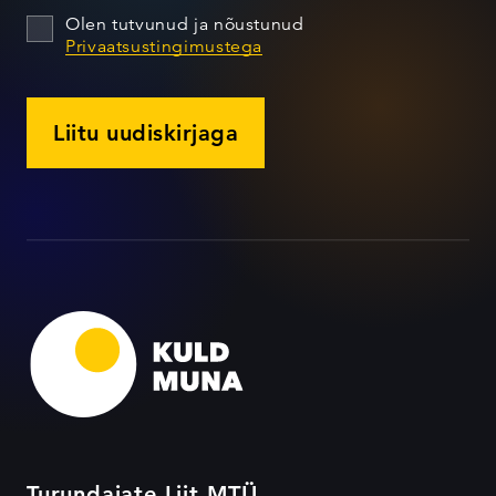
Olen tutvunud ja nõustunud
Privaatsustingimustega
Liitu uudiskirjaga
Turundajate Liit MTÜ