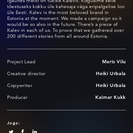
Igaühes meist on tükike Kalevit. Kogusime selle
tõestuseks kokku üle kahesaja väga eripalgelise loo
üle Eesti. Kalev is the most beloved brand in
Estonia at the moment. We made a campaign so it
would be so also in the future. There’s a piece of
Kalev in each of us. To prove that we gathered over
200 different stories from all around Estonia.
Project Lead
Maris Vilu
Creative director
Heiki Urbala
Copywriter
Heiki Urbala
Producer
Kaimar Kukk
Jaga: