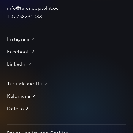
info@turundajateliit.ee
+37258391033
Instagram
Facebook
LinkedIn
Turundajate Liit
Kuldmuna
Defolio
Privacy policy and Cookies