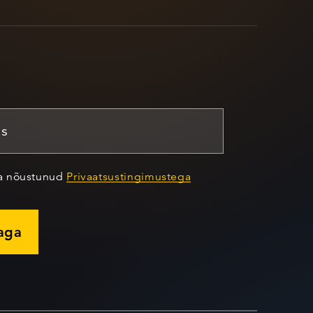
ja nõustunud
Privaatsustingimustega
jaga