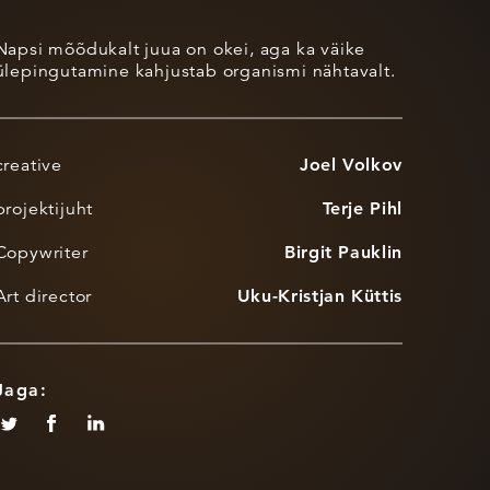
-
Napsi mõõdukalt juua on okei, aga ka väike
ülepingutamine kahjustab organismi nähtavalt.
creative
Joel Volkov
projektijuht
Terje Pihl
Copywriter
Birgit Pauklin
Art director
Uku-Kristjan Küttis
Jaga: