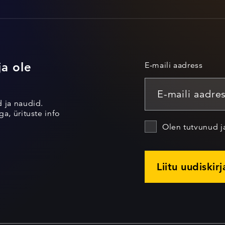
ja ole
E-maili aadress
d ja naudid.
a, ürituste info
Olen tutvunud 
Liitu uudiskir