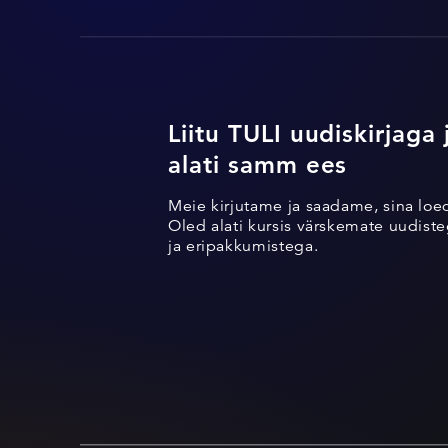
Liitu TULI uudiskirjaga 
alati samm ees
Meie kirjutame ja saadame, sina loe
Oled alati kursis värskemate uudisteg
ja eripakkumistega.