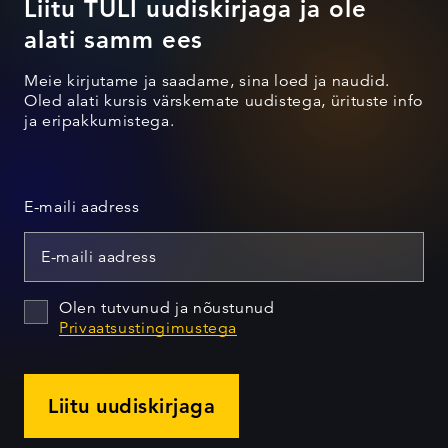
Liitu TULI uudiskirjaga ja ole
alati samm ees
Meie kirjutame ja saadame, sina loed ja naudid.
Oled alati kursis värskemate uudistega, ürituste info
ja eripakkumistega.
E-maili aadress
Olen tutvunud ja nõustunud
Privaatsustingimustega
Liitu uudiskirjaga