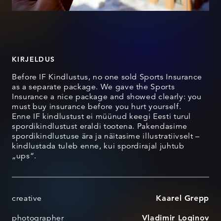
KIRJELDUS
Before IF Kindlustus, no one sold Sports Insurance
as a separate package. We gave the Sports
Insurance a nice package and showed clearly: you
must buy insurance before you hurt yourself.
Enne IF kindlustust ei müünud keegi Eesti turul
spordikindlustust eraldi tootena. Pakendasime
spordikindlustuse ära ja näitasime illustratiivselt –
kindlustada tuleb enne, kui spordirajal juhtub
„ups“.
creative
Kaarel Grepp
photographer
Vladimir Loginov