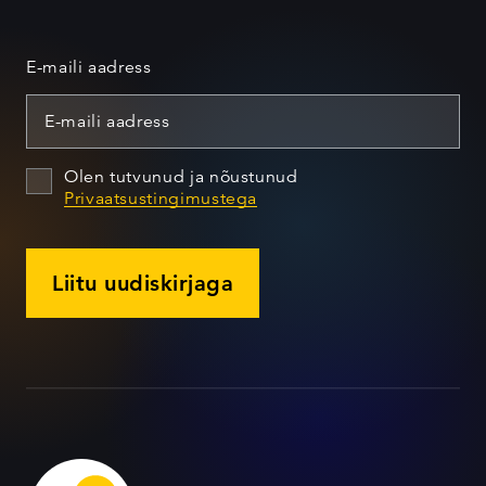
E-maili aadress
Olen tutvunud ja nõustunud
Privaatsustingimustega
Liitu uudiskirjaga