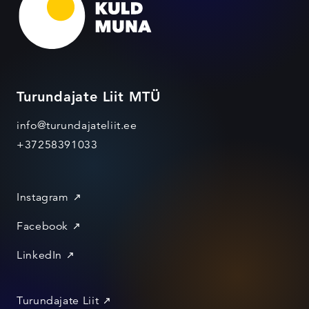
Turundajate Liit MTÜ
info@turundajateliit.ee
+37258391033
Instagram
Facebook
LinkedIn
Turundajate Liit