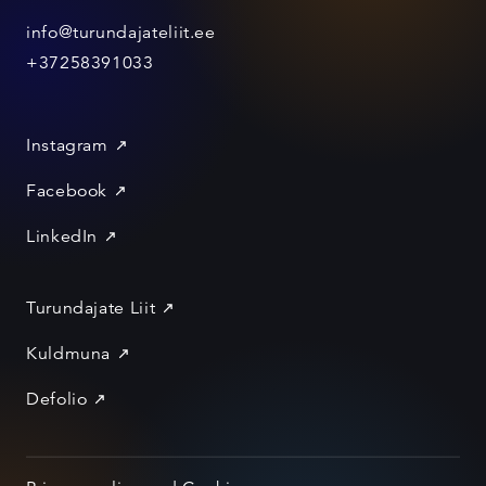
info@turundajateliit.ee
+37258391033
Instagram
Facebook
LinkedIn
Turundajate Liit
Kuldmuna
Defolio