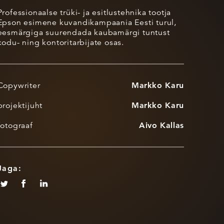
Professionaalse trüki- ja esitlustehnika tootja
Epson esimene kuvandikampaania Eesti turul,
eesmärgiga suurendada kaubamärgi tuntust
kodu- ning kontoritarbijate osas.
Copywriter
Markko Karu
projektijuht
Markko Karu
fotograaf
Aivo Kallas
Jaga: