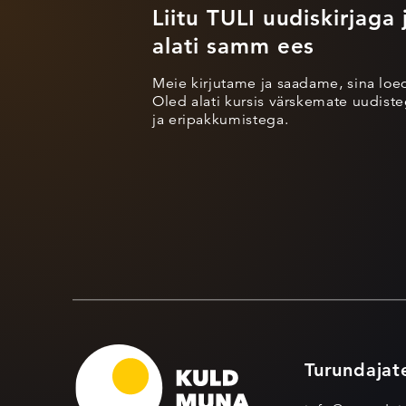
Liitu TULI uudiskirjaga 
alati samm ees
Meie kirjutame ja saadame, sina loe
Oled alati kursis värskemate uudisteg
ja eripakkumistega.
Turundajat