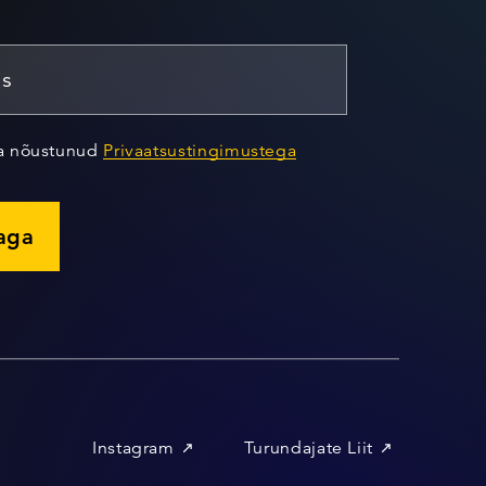
ja nõustunud
Privaatsustingimustega
jaga
Instagram
Turundajate Liit