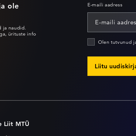
ja ole
E-maili aadress
d ja naudid.
a, ürituste info
Olen tutvunud 
Liitu uudiskir
e Liit MTÜ