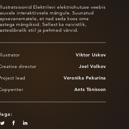
Illustratsioonid Elektrilevi elektriohutuse veebis
asuvale interaktiivsele mängule. Suunatud
lapsevanematele, et nad seda koos oma
lastega mängiksid. Sellest ka naivistlik,
lastesõbralik stiil ja pehmed värvid.
Illustrator
Viktor Uskov
Creative director
Joel Volkov
Project lead
Veronika Pekurina
Copywriter
Ants Tõnisson
Jaga: