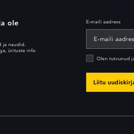
ja ole
E-maili aadress
d ja naudid.
a, ürituste info
Olen tutvunud 
Liitu uudiskir