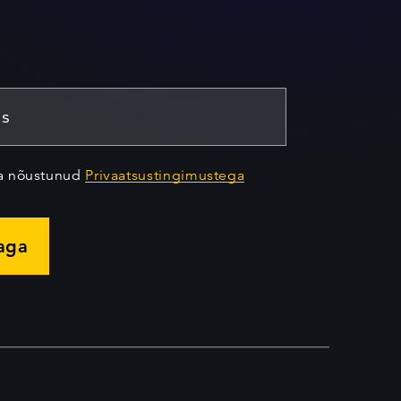
ja nõustunud
Privaatsustingimustega
jaga