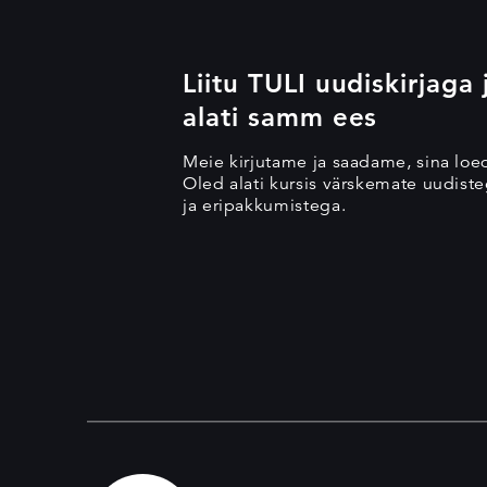
Liitu TULI uudiskirjaga 
alati samm ees
Meie kirjutame ja saadame, sina loe
Oled alati kursis värskemate uudisteg
ja eripakkumistega.