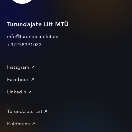
Turundajate Liit MTÜ
info@turundajateliit.ee
+37258391033
Instagram
Facebook
LinkedIn
Turundajate Liit
Kuldmuna