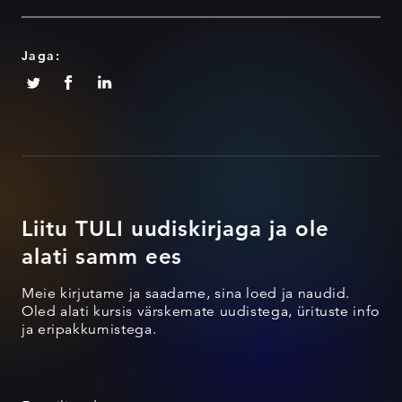
Jaga:
Liitu TULI uudiskirjaga ja ole
alati samm ees
Meie kirjutame ja saadame, sina loed ja naudid.
Oled alati kursis värskemate uudistega, ürituste info
ja eripakkumistega.