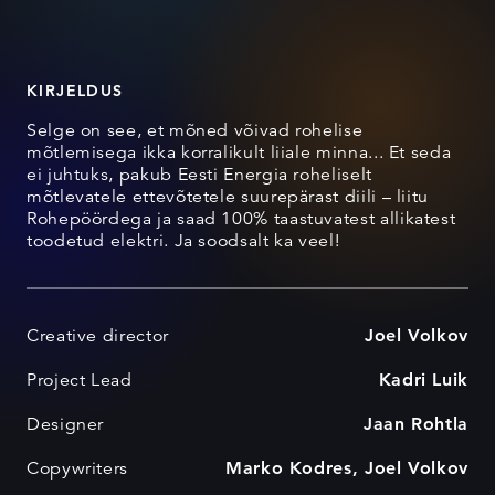
KIRJELDUS
Selge on see, et mõned võivad rohelise
mõtlemisega ikka korralikult liiale minna... Et seda
ei juhtuks, pakub Eesti Energia roheliselt
mõtlevatele ettevõtetele suurepärast diili – liitu
Rohepöördega ja saad 100% taastuvatest allikatest
toodetud elektri. Ja soodsalt ka veel!
Creative director
Joel Volkov
Project Lead
Kadri Luik
Designer
Jaan Rohtla
Copywriters
Marko Kodres, Joel Volkov