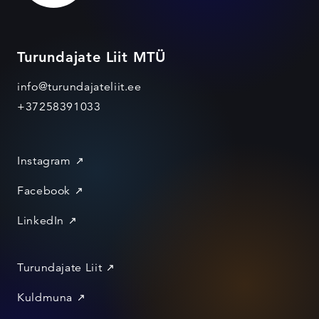
Turundajate Liit MTÜ
info@turundajateliit.ee
+37258391033
Instagram
Facebook
LinkedIn
Turundajate Liit
Kuldmuna