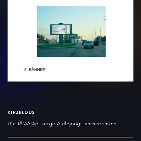
KIRJELDUS
Uut tÃ¼Ã¼pi kerge Ãµllejoogi lansseerimine