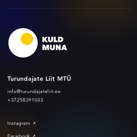
Turundajate Liit MTÜ
info@turundajateliit.ee
+37258391033
Instagram
Facebook