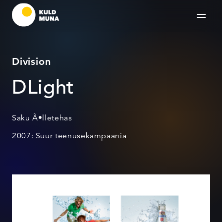
Division
DLight
Saku Ã•lletehas
2007: Suur teenusekampaania