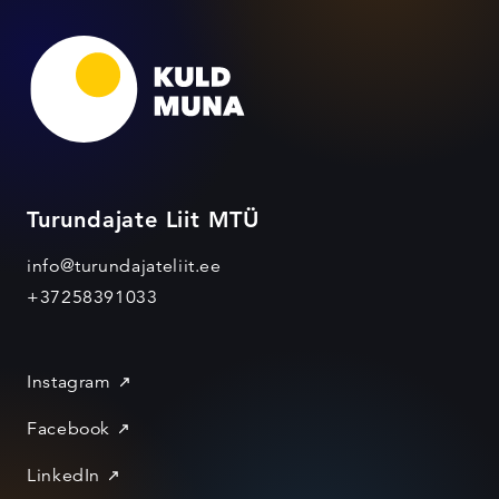
Turundajate Liit MTÜ
info@turundajateliit.ee
+37258391033
Instagram
Facebook
LinkedIn